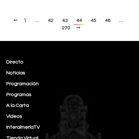
1
…
42
43
44
45
46
…
270
Directo
Noticias
Programación
Programas
A la Carta
Vídeos
InteralmeríaTV
Tienda Virtual