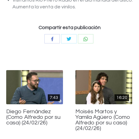
Visitamos Río Prieto Radio en el día mundial del disco.
Aumenta la venta de vinilos.
Compartir esta publicación
Compartir
Compartir
Compartir
con
con
con
Twitter
WhatsApp
Facebook
7:43
16:20
Diego Fernández
Moisés Martos y
(Como Alfredo por su
Yamila Agüero (Como
casa) (24/02/26)
Alfredo por su casa)
(24/02/26)