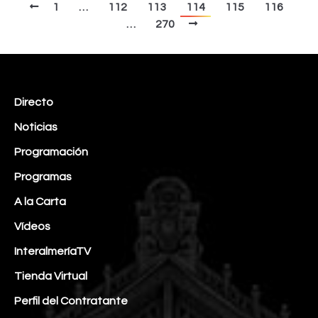
1
…
112
113
114
115
116
…
270
Directo
Noticias
Programación
Programas
A la Carta
Vídeos
InteralmeríaTV
Tienda Virtual
Perfil del Contratante