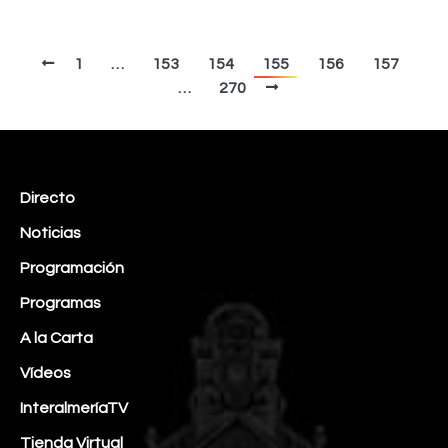
1
…
153
154
155
156
157
…
270
Directo
Noticias
Programación
Programas
A la Carta
Vídeos
InteralmeríaTV
Tienda Virtual