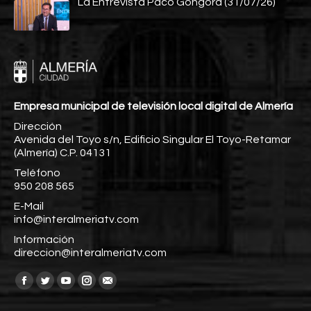
La Entrevista Paco Góngora (31/07/26)
Empresa municipal de televisión local digital de Almería
Dirección
Avenida del Toyo s/n, Edificio Singular El Toyo-Retamar
(Almería) C.P. 04131
Teléfono
950 208 565
E-Mail
info@interalmeriatv.com
Información
direccion@interalmeriatv.com
Encuéntranos en:
Facebook
Twitter
YouTube
Instagram
Mail