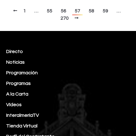
1
…
55
56
57
58
59
…
270
Directo
Noticias
Programación
Programas
A la Carta
Vídeos
InteralmeríaTV
Tienda Virtual