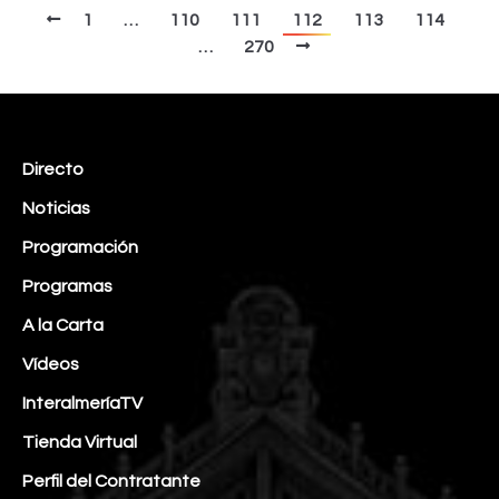
1
…
110
111
112
113
114
…
270
Directo
Noticias
Programación
Programas
A la Carta
Vídeos
InteralmeríaTV
Tienda Virtual
Perfil del Contratante