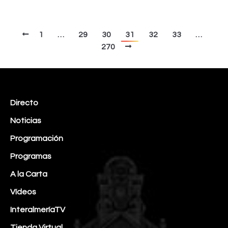
1
…
29
30
31
32
33
…
270
Directo
Noticias
Programación
Programas
A la Carta
Vídeos
InteralmeríaTV
Tienda Virtual