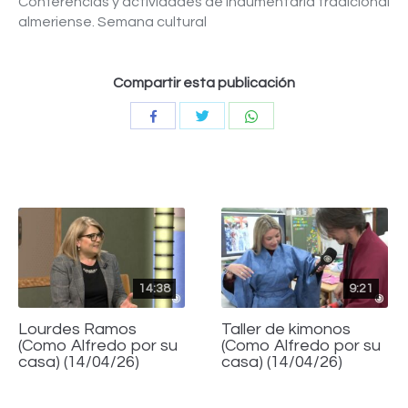
Conferencias y actividades de indumentaria tradicional
almeriense. Semana cultural
Compartir esta publicación
Compartir
Compartir
Compartir
con
con
con
Twitter
WhatsApp
Facebook
14:38
9:21
Lourdes Ramos
Taller de kimonos
(Como Alfredo por su
(Como Alfredo por su
casa) (14/04/26)
casa) (14/04/26)