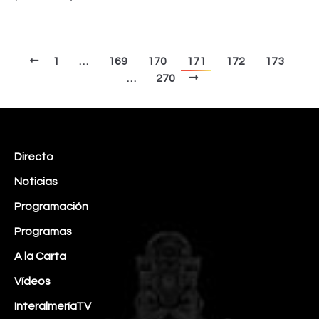
1
…
169
170
171
172
173
…
270
Directo
Noticias
Programación
Programas
A la Carta
Vídeos
InteralmeríaTV