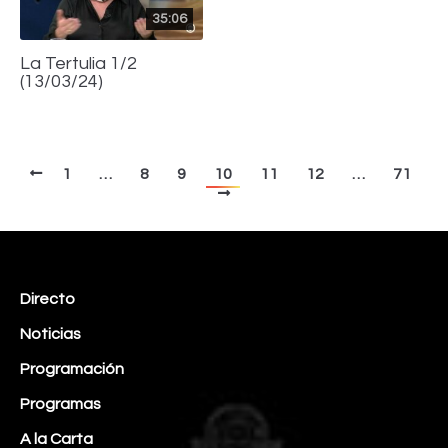
35:06
La Tertulia 1/2
(13/03/24)
1
…
8
9
10
11
12
…
71
Directo
Noticias
Programación
Programas
A la Carta