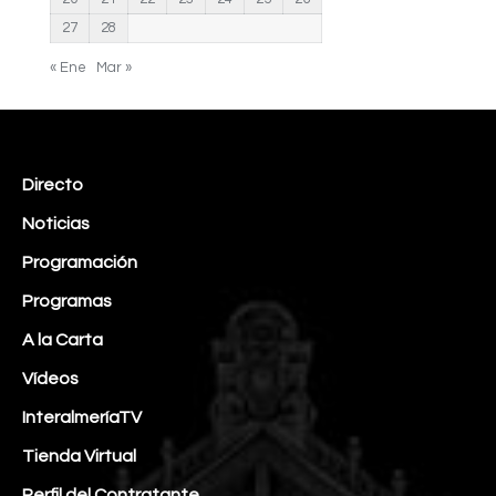
27
28
« Ene
Mar »
Directo
Noticias
Programación
Programas
A la Carta
Vídeos
InteralmeríaTV
Tienda Virtual
Perfil del Contratante