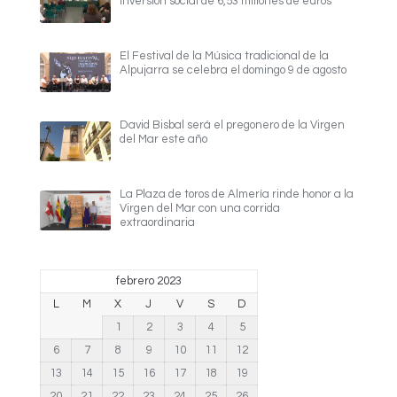
inversión social de 6,53 millones de euros
El Festival de la Música tradicional de la
Alpujarra se celebra el domingo 9 de agosto
David Bisbal será el pregonero de la Virgen
del Mar este año
La Plaza de toros de Almería rinde honor a la
Virgen del Mar con una corrida
extraordinaria
febrero 2023
L
M
X
J
V
S
D
1
2
3
4
5
6
7
8
9
10
11
12
13
14
15
16
17
18
19
20
21
22
23
24
25
26