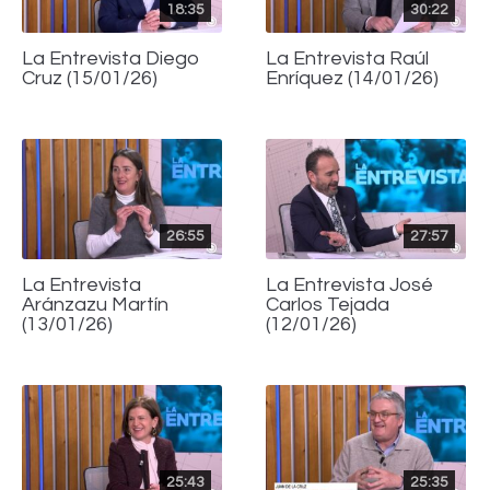
18:35
30:22
La Entrevista Diego
La Entrevista Raúl
Cruz (15/01/26)
Enríquez (14/01/26)
26:55
27:57
La Entrevista
La Entrevista José
Aránzazu Martín
Carlos Tejada
(13/01/26)
(12/01/26)
25:43
25:35