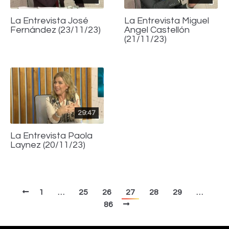
La Entrevista José
La Entrevista Miguel
Fernández (23/11/23)
Angel Castellón
(21/11/23)
29:47
La Entrevista Paola
Laynez (20/11/23)
1
…
25
26
27
28
29
…
86