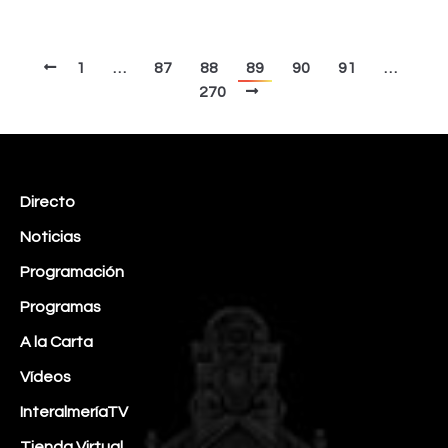
1
…
87
88
89
90
91
…
270
Directo
Noticias
Programación
Programas
A la Carta
Vídeos
InteralmeríaTV
Tienda Virtual