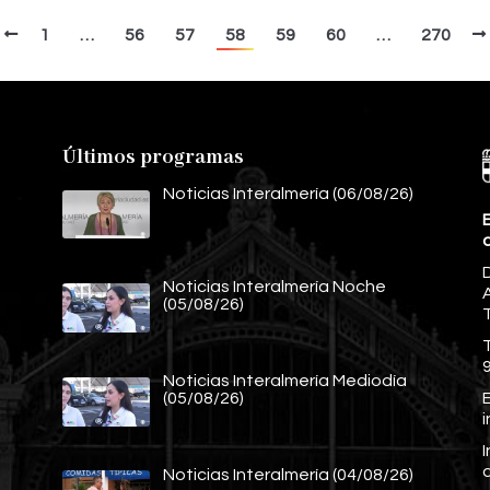
1
…
56
57
58
59
60
…
270
Últimos programas
Noticias Interalmería (06/08/26)
E
Noticias Interalmería Noche
A
(05/08/26)
Noticias Interalmería Mediodía
E
(05/08/26)
Noticias Interalmería (04/08/26)