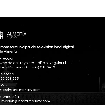
mpresa municipal de televisión local digital
de Almería
Dirección
venida del Toyo s/n, Edificio Singular El
Toyo-Retamar (Almería) C.P. 04131
Teléfono
950 208 565
-Mail
info@interalmeriatv.com
Información
direccion@interalmeriatv.com