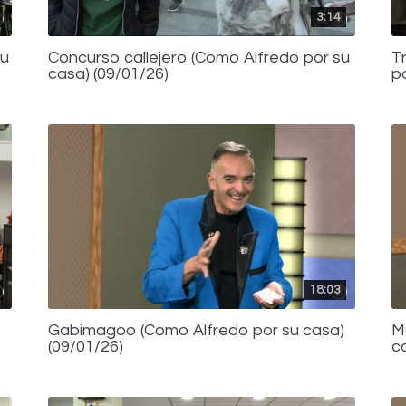
3:14
su
Concurso callejero (Como Alfredo por su
T
casa) (09/01/26)
p
18:03
Gabimagoo (Como Alfredo por su casa)
M
(09/01/26)
c