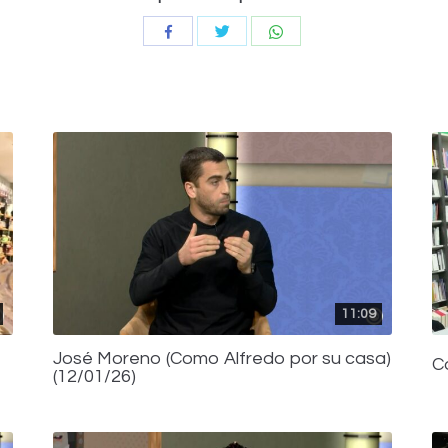
Compartir
Compartir
Compartir
con
con
con
Twitter
WhatsApp
Facebook
11:09
José Moreno (Como Alfredo por su casa)
C
(12/01/26)