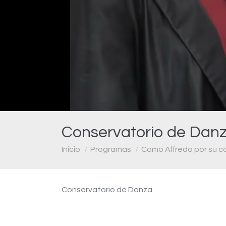
Conservatorio de Danz
Estás aquí:
Inicio
Programas
Como Alfredo por su c
Conservatorio de Danza