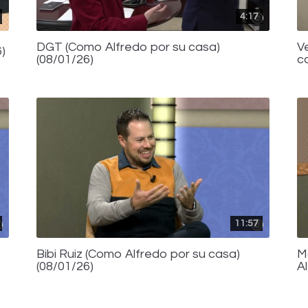
4:17
DGT (Como Alfredo por su casa)
V
)
(08/01/26)
c
11:57
Bibi Ruiz (Como Alfredo por su casa)
M
(08/01/26)
A