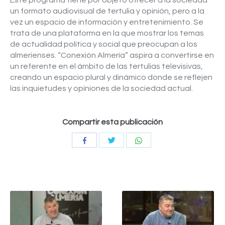
Este programa tiene por objeto ofrecer a la sociedad
un formato audiovisual de tertulia y opinión, pero a la
vez un espacio de información y entretenimiento. Se
trata de una plataforma en la que mostrar los temas
de actualidad política y social que preocupan a los
almerienses. “Conexión Almería” aspira a convertirse en
un referente en el ámbito de las tertulias televisivas,
creando un espacio plural y dinámico donde se reflejen
las inquietudes y opiniones de la sociedad actual.
Compartir esta publicación
Compartir
Compartir
Compartir
con
con
con
Twitter
WhatsApp
Facebook