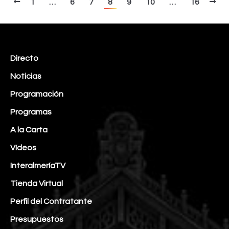
1
…
6
7
8
9
10
…
16
Directo
Noticias
Programación
Programas
A la Carta
Vídeos
InteralmeríaTV
Tienda Virtual
Perfil del Contratante
Presupuestos