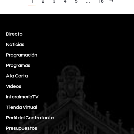
1
2
3
4
5
…
16
Directo
Noticias
Programación
Programas
A la Carta
Vídeos
InteralmeríaTV
Tienda Virtual
Perfil del Contratante
Presupuestos