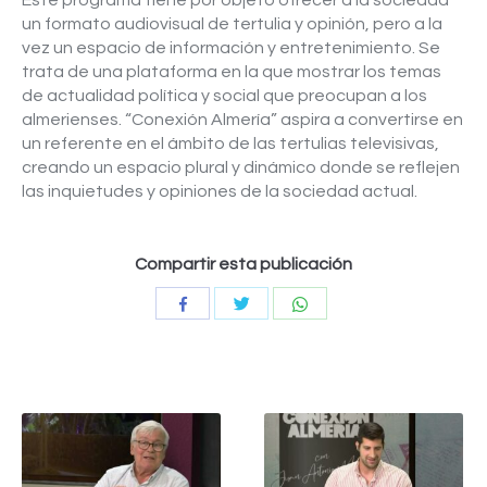
Este programa tiene por objeto ofrecer a la sociedad
un formato audiovisual de tertulia y opinión, pero a la
vez un espacio de información y entretenimiento. Se
trata de una plataforma en la que mostrar los temas
de actualidad política y social que preocupan a los
almerienses. “Conexión Almería” aspira a convertirse en
un referente en el ámbito de las tertulias televisivas,
creando un espacio plural y dinámico donde se reflejen
las inquietudes y opiniones de la sociedad actual.
Compartir esta publicación
Compartir
Compartir
Compartir
con
con
con
Twitter
WhatsApp
Facebook