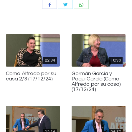
Compartir
Compartir
Compartir
con
con
con
Twitter
WhatsApp
Facebook
22:34
16:36
Como Alfredo por su
Germán García y
casa 2/3 (17/12/24)
Paqui García (Como
Alfredo por su casa)
(17/12/24)
12:14
24:17