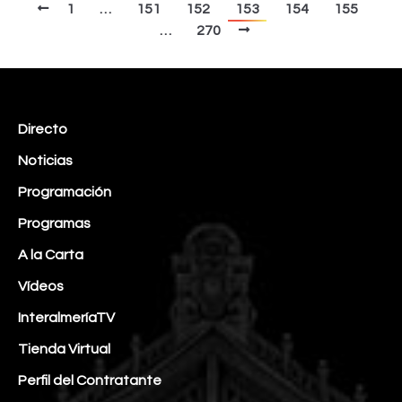
1
…
151
152
153
154
155
…
270
Directo
Noticias
Programación
Programas
A la Carta
Vídeos
InteralmeríaTV
Tienda Virtual
Perfil del Contratante