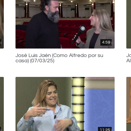
4:59
José Luis Jaén (Como Alfredo por su
J
casa) (07/03/25)
A
11:25