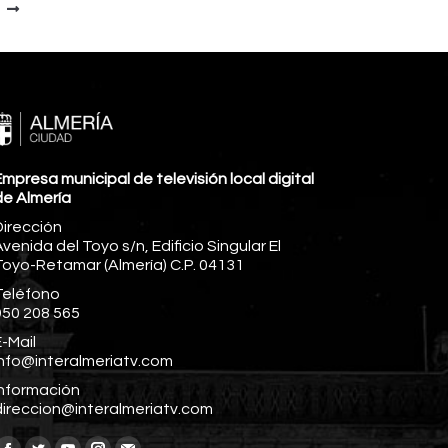
mpresa municipal de televisión local digital
de Almería
Dirección
venida del Toyo s/n, Edificio Singular El
Toyo-Retamar (Almería) C.P. 04131
Teléfono
950 208 565
-Mail
info@interalmeriatv.com
Información
direccion@interalmeriatv.com
Encuéntranos en: