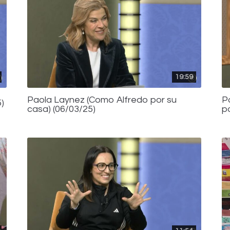
19:59
Paola Laynez (Como Alfredo por su
P
)
casa) (06/03/25)
p