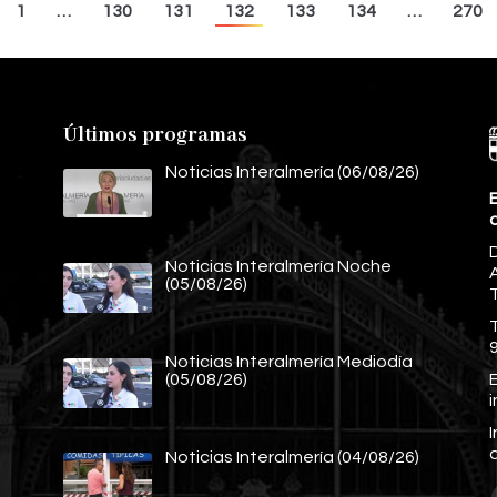
1
…
130
131
132
133
134
…
270
Últimos programas
Noticias Interalmería (06/08/26)
E
Noticias Interalmería Noche
A
(05/08/26)
Noticias Interalmería Mediodía
E
(05/08/26)
Noticias Interalmería (04/08/26)