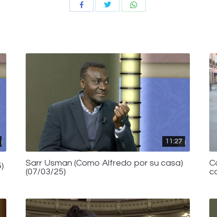
Compartir
Compartir
Compartir
con
con
con
Twitter
WhatsApp
Facebook
11:27
Sarr Usman (Como Alfredo por su casa)
C
)
(07/03/25)
c