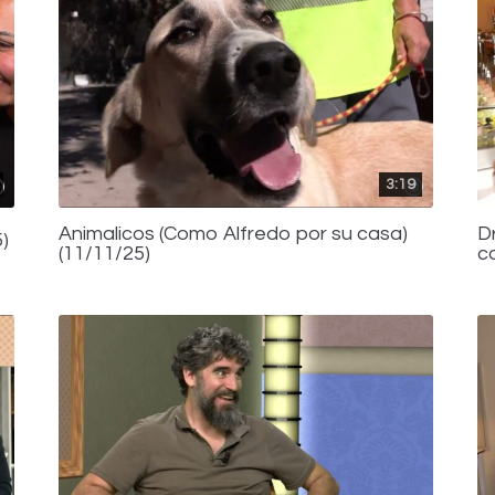
3:19
Animalicos (Como Alfredo por su casa)
D
)
(11/11/25)
c