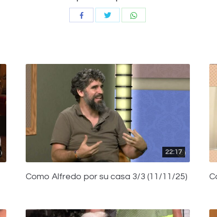
Compartir
Compartir
Compartir
con
con
con
Twitter
WhatsApp
Facebook
22:17
Como Alfredo por su casa 3/3 (11/11/25)
C