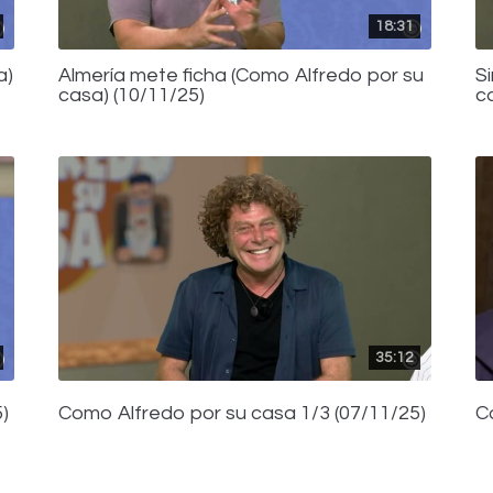
18:31
a)
Almería mete ficha (Como Alfredo por su
S
casa) (10/11/25)
c
35:12
)
Como Alfredo por su casa 1/3 (07/11/25)
C