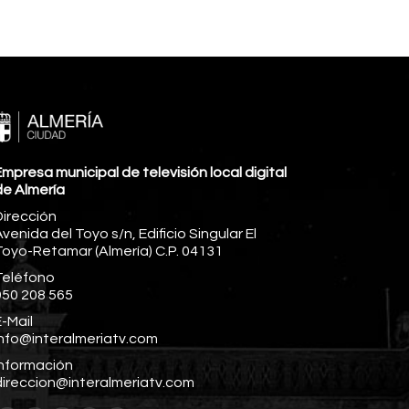
mpresa municipal de televisión local digital
de Almería
Dirección
venida del Toyo s/n, Edificio Singular El
Toyo-Retamar (Almería) C.P. 04131
Teléfono
950 208 565
-Mail
info@interalmeriatv.com
Información
direccion@interalmeriatv.com