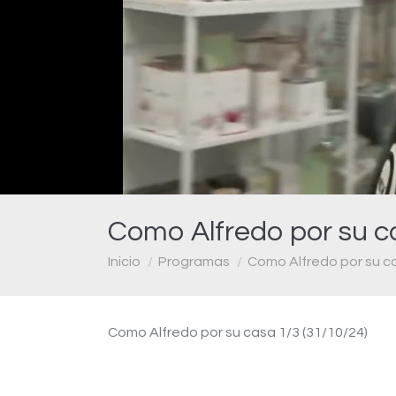
Como Alfredo por su c
Estás aquí:
Inicio
Programas
Como Alfredo por su c
Como Alfredo por su casa 1/3 (31/10/24)