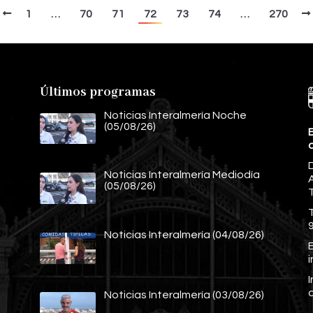
1
…
70
71
72
73
74
…
270
Últimos programas
Noticias Interalmería Noche
(05/08/26)
E
Noticias Interalmería Mediodía
A
(05/08/26)
Noticias Interalmería (04/08/26)
E
Noticias Interalmería (03/08/26)