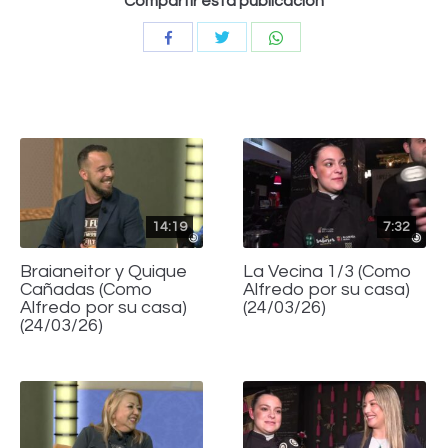
Compartir esta publicación
Compartir
Compartir
Compartir
con
con
con
Twitter
WhatsApp
Facebook
14:19
7:32
Braianeitor y Quique
La Vecina 1/3 (Como
Cañadas (Como
Alfredo por su casa)
Alfredo por su casa)
(24/03/26)
(24/03/26)