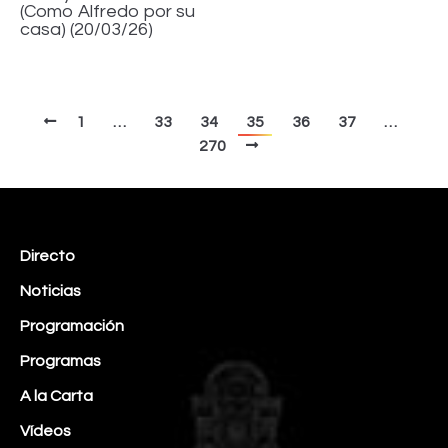
(Como Alfredo por su
casa) (20/03/26)
1
…
33
34
35
36
37
…
270
Directo
Noticias
Programación
Programas
A la Carta
Vídeos