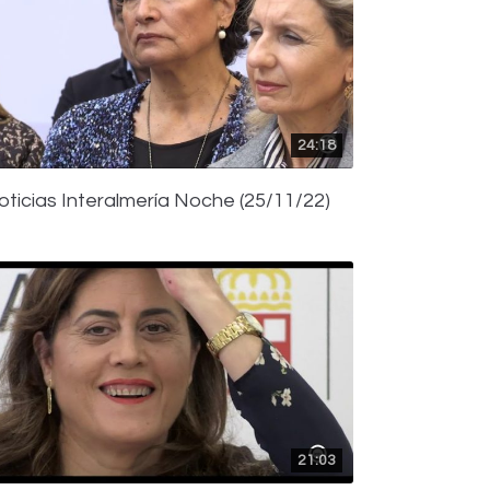
24:18
oticias Interalmería Noche (25/11/22)
21:03