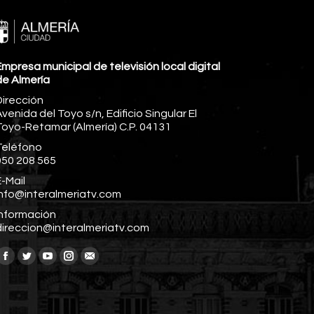
mpresa municipal de televisión local digital
de Almería
Dirección
venida del Toyo s/n, Edificio Singular El
Toyo-Retamar (Almería) C.P. 04131
Teléfono
950 208 565
-Mail
info@interalmeriatv.com
Información
direccion@interalmeriatv.com
Encuéntranos en:
Facebook
Twitter
YouTube
Instagram
Mail