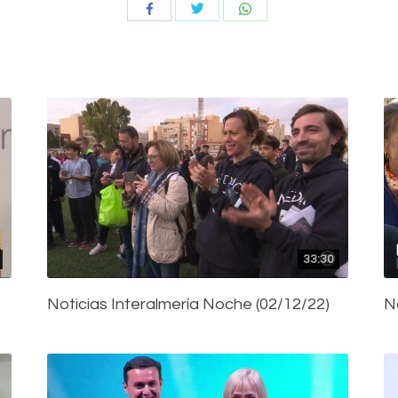
Compartir
Compartir
Compartir
con
con
con
Twitter
WhatsApp
Facebook
33:30
Noticias Interalmería Noche (02/12/22)
N