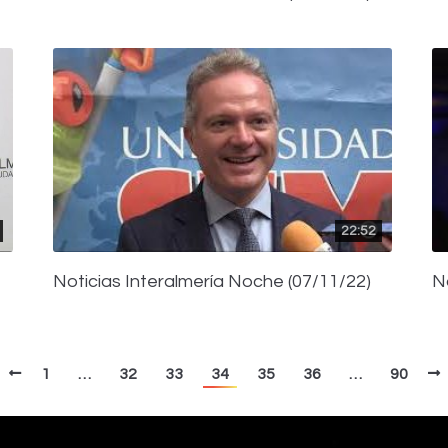
22:52
Noticias Interalmería Noche (07/11/22)
N
1
…
32
33
34
35
36
…
90