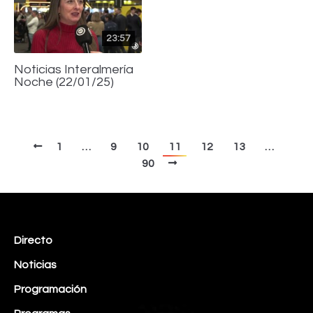
23:57
Noticias Interalmería
Noche (22/01/25)
1
…
9
10
11
12
13
…
90
Directo
Noticias
Programación