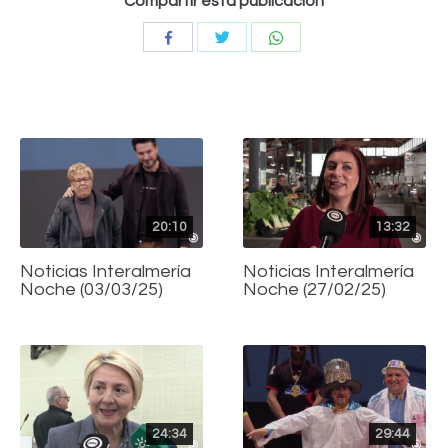
Compartir esta publicación
Compartir
Compartir
Compartir
con
con
con
Twitter
WhatsApp
Facebook
20:10
13:32
Noticias Interalmería
Noticias Interalmería
Noche (03/03/25)
Noche (27/02/25)
24:34
29:44