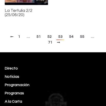
31:00
La Tertulia 2/2
(25/06/20)
1
…
51
52
53
54
55
…
71
Directo
Noticias
Programación
Programas
A la Carta