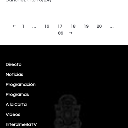
1
…
16
17
18
19
20
…
86
Directo
Noticias
Programación
Programas
A la Carta
Vídeos
InteralmeríaTV