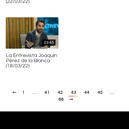
(22/03/22)
23:45
La Entrevista Joaquín
Pérez de la Blanca
(18/03/22)
1
…
41
42
43
44
45
…
86