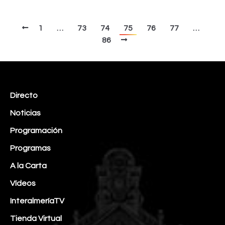
1
…
73
74
75
76
77
…
86
Directo
Noticias
Programación
Programas
A la Carta
Vídeos
InteralmeríaTV
Tienda Virtual