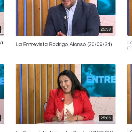
25:53
ca
L
La Entrevista Rodrigo Alonso (20/09/24)
(
25:06
L