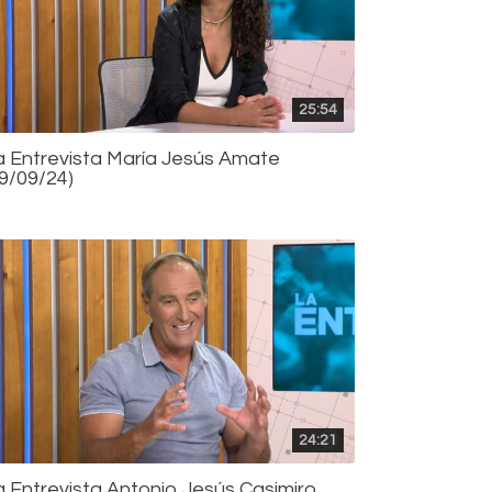
25:54
a Entrevista María Jesús Amate
19/09/24)
24:21
a Entrevista Antonio Jesús Casimiro