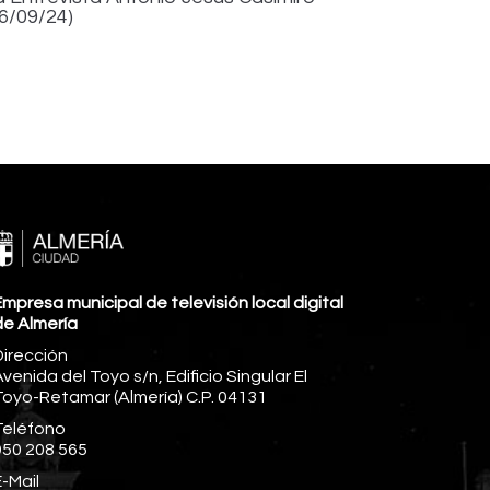
16/09/24)
mpresa municipal de televisión local digital
de Almería
Dirección
venida del Toyo s/n, Edificio Singular El
Toyo-Retamar (Almería) C.P. 04131
Teléfono
950 208 565
-Mail