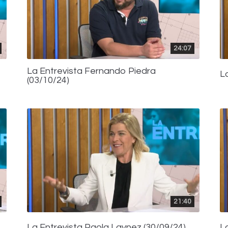
24:07
La Entrevista Fernando Piedra
L
(03/10/24)
21:40
La Entrevista Paola Laynez (30/09/24)
L