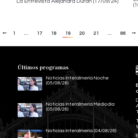
La Entrevista Alejandra Durán (17/09/24)
(
1
…
17
18
19
20
21
…
86
Últimos programas
Noticias Interalmería Noche
(05/08/26)
E
Noticias Interalmería Mediodía
A
(05/08/26)
Noticias Interalmería (04/08/26)
E