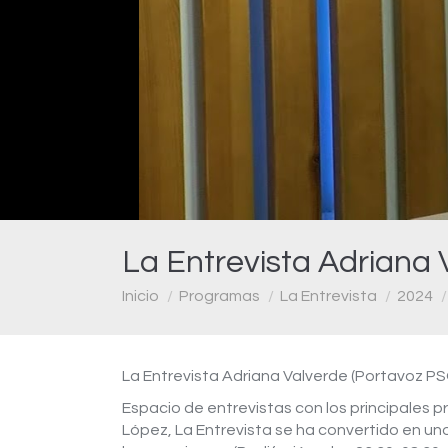
La Entrevista Adriana 
Estás aquí:
Inicio
Programas
La Entrevista
2024
La Entrevista Adriana Valverde (Portavoz PSO
Espacio de entrevistas con los principales p
López, La Entrevista se ha convertido en uno