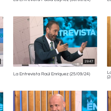
29:47
L
La Entrevista Raúl Enríquez (25/09/24)
(