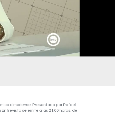
onómica almeriense. Presentado por Rafael
 Entrevista se emite a las 21:00 horas, de