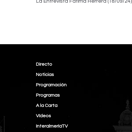
La Entrevista Fátima Herrera (18/09/24)
Directo
Noticias
Programación
Programas
A la Carta
Vídeos
InteralmeríaTV