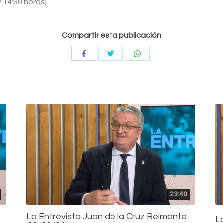
y 14:30 horas).
Compartir esta publicación
Compartir
Compartir
Compartir
con
con
con
Twitter
WhatsApp
Facebook
23:40
La Entrevista Juan de la Cruz Belmonte
L