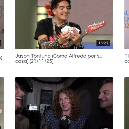
16:21
Jason Tontuno (Como Alfredo por su
F
)
casa) (21/11/25)
c