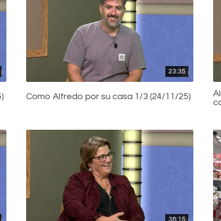
23:35
A
)
Como Alfredo por su casa 1/3 (24/11/25)
c
38:15