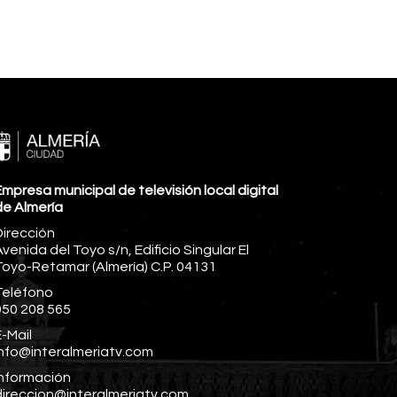
mpresa municipal de televisión local digital
de Almería
Dirección
venida del Toyo s/n, Edificio Singular El
Toyo-Retamar (Almería) C.P. 04131
Teléfono
950 208 565
-Mail
info@interalmeriatv.com
Información
direccion@interalmeriatv.com