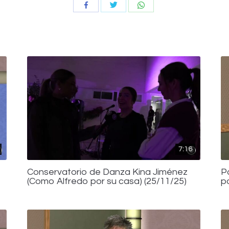
Compartir
Compartir
Compartir
con
con
con
Twitter
WhatsApp
Facebook
7:16
Conservatorio de Danza Kina Jiménez
P
(Como Alfredo por su casa) (25/11/25)
p