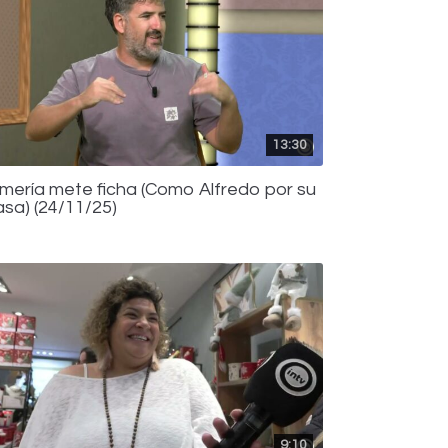
13:30
lmería mete ficha (Como Alfredo por su
asa) (24/11/25)
9:10