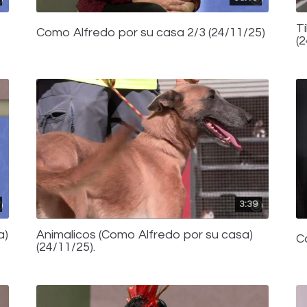
T
Como Alfredo por su casa 2/3 (24/11/25)
(
3:39
a)
Animalicos (Como Alfredo por su casa)
C
(24/11/25).