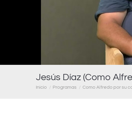
Jesús Díaz (Como Alfre
Estás aquí:
Inicio
Programas
Como Alfredo por su c