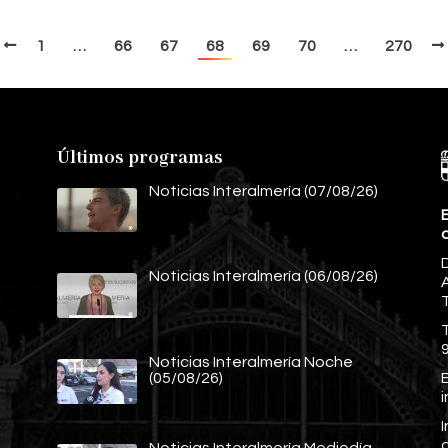
1
…
66
67
68
69
70
…
270
Últimos programas
Noticias Interalmería (07/08/26)
E
Noticias Interalmería (06/08/26)
A
Noticias Interalmería Noche
E
(05/08/26)
Noticias Interalmería Mediodía