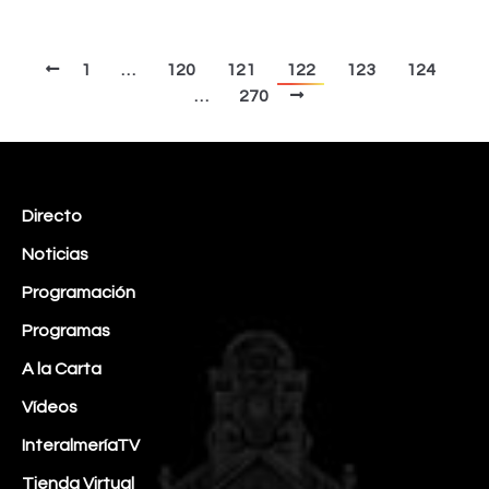
1
…
120
121
122
123
124
…
270
Directo
Noticias
Programación
Programas
A la Carta
Vídeos
InteralmeríaTV
Tienda Virtual