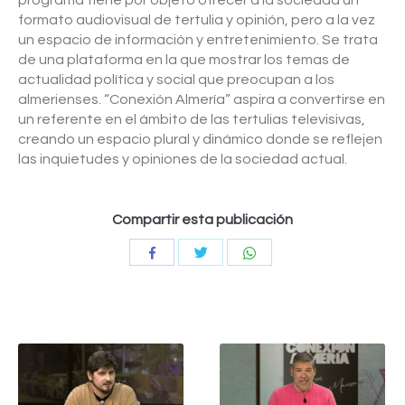
programa tiene por objeto ofrecer a la sociedad un
formato audiovisual de tertulia y opinión, pero a la vez
un espacio de información y entretenimiento. Se trata
de una plataforma en la que mostrar los temas de
actualidad política y social que preocupan a los
almerienses. “Conexión Almería” aspira a convertirse en
un referente en el ámbito de las tertulias televisivas,
creando un espacio plural y dinámico donde se reflejen
las inquietudes y opiniones de la sociedad actual.
Compartir esta publicación
Compartir
Compartir
Compartir
con
con
con
Twitter
WhatsApp
Facebook