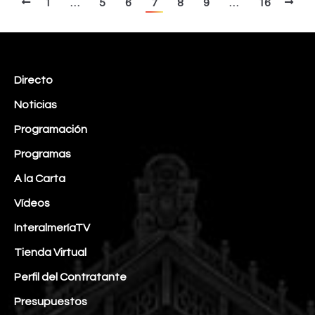
1
…
5
6
7
8
9
…
16
Directo
Noticias
Programación
Programas
A la Carta
Vídeos
InteralmeríaTV
Tienda Virtual
Perfil del Contratante
Presupuestos