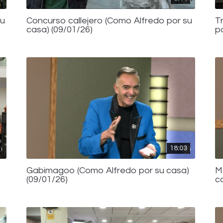
su
Concurso callejero (Como Alfredo por su
T
casa) (09/01/26)
p
18:03
Gabimagoo (Como Alfredo por su casa)
M
(09/01/26)
c