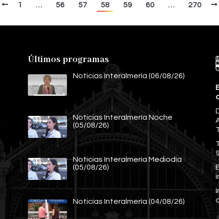
1
…
56
57
58
59
60
…
270
Últimos programas
Noticias Interalmería (06/08/26)
E
Noticias Interalmería Noche
A
(05/08/26)
Noticias Interalmería Mediodía
E
(05/08/26)
Noticias Interalmería (04/08/26)