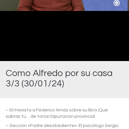
Video
Como Alfredo por su casa
3/3 (30/01/24)
Estás aquí:
– Entrevista a Federico Arnás sobre su libro ¡Qué
sabrás tú… de toros! Diputación provincial.
– Sección «Padre desobediente». El psicólogo Sergio