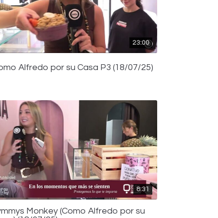
23:00
omo Alfredo por su Casa P3 (18/07/25)
8:31
ymmys Monkey (Como Alfredo por su