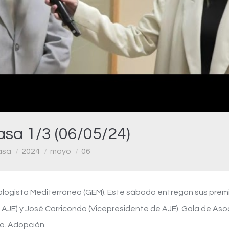
Video
asa 1/3 (06/05/24)
asa
2024
mayo
06
logista Mediterráneo (GEM). Este sábado entregan sus premio
 AJE) y José Carricondo (Vicepresidente de AJE). Gala de As
io. Adopción.