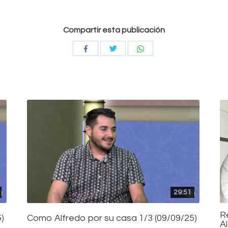
Compartir esta publicación
Compartir
Compartir
Compartir
con
con
con
Twitter
WhatsApp
Facebook
29:51
R
)
Como Alfredo por su casa 1/3 (09/09/25)
A