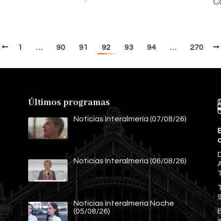
C
1
…
90
91
92
93
94
…
270
Últimos programas
Noticias Interalmería (07/08/26)
E
Noticias Interalmería (06/08/26)
A
Noticias Interalmería Noche
E
(05/08/26)