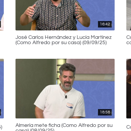
16:42
José Carlos Hernández y Lucía Martínez
C
(Como Alfredo por su casa) (09/09/25)
c
18:58
Almería mete ficha (Como Alfredo por su
)
C
casa) (08/09/25)