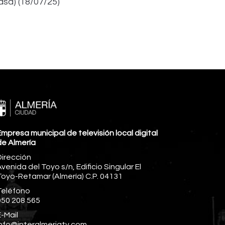
asa) (18/07/25)
mpresa municipal de televisión local digital
de Almería
Dirección
venida del Toyo s/n, Edificio Singular El
Toyo-Retamar (Almería) C.P. 04131
Teléfono
950 208 565
-Mail
info@interalmeriatv.com