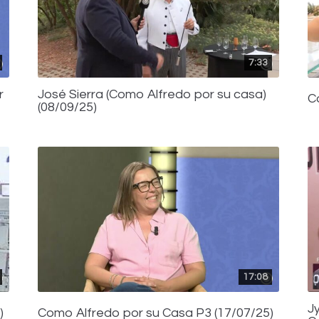
7:33
r
José Sierra (Como Alfredo por su casa)
C
(08/09/25)
17:08
J
)
Como Alfredo por su Casa P3 (17/07/25)