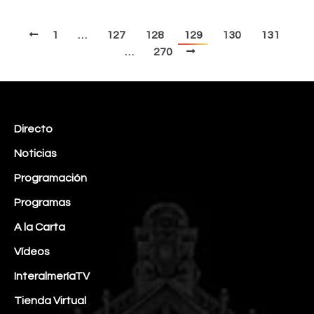
1
…
127
128
129
130
131
…
270
Directo
Noticias
Programación
Programas
A la Carta
Vídeos
InteralmeríaTV
Tienda Virtual