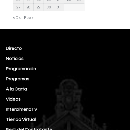
27
28
29
30
31
« Dic
Feb »
Directo
Noticias
Programación
Programas
A la Carta
Vídeos
InteralmeríaTV
Tienda Virtual
Perfil del Contratante