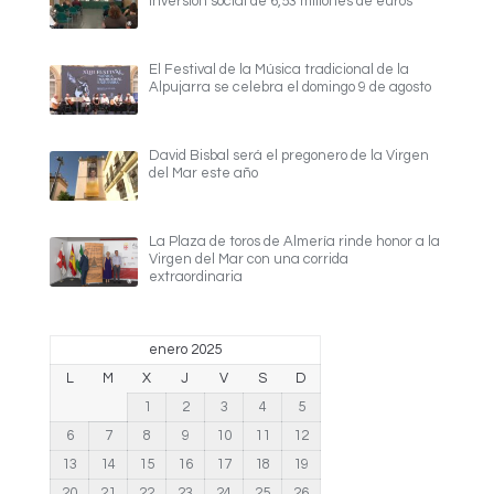
inversión social de 6,53 millones de euros
El Festival de la Música tradicional de la
Alpujarra se celebra el domingo 9 de agosto
David Bisbal será el pregonero de la Virgen
del Mar este año
La Plaza de toros de Almería rinde honor a la
Virgen del Mar con una corrida
extraordinaria
enero 2025
L
M
X
J
V
S
D
1
2
3
4
5
6
7
8
9
10
11
12
13
14
15
16
17
18
19
20
21
22
23
24
25
26