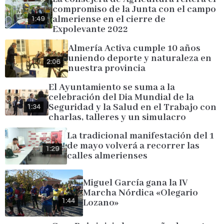
compromiso de la Junta con el campo
almeriense en el cierre de
1:49
Expolevante 2022
Almería Activa cumple 10 años
uniendo deporte y naturaleza en
2:06
nuestra provincia
El Ayuntamiento se suma a la
celebración del Dia Mundial de la
Seguridad y la Salud en el Trabajo con
1:34
charlas, talleres y un simulacro
La tradicional manifestación del 1
de mayo volverá a recorrer las
1:29
calles almerienses
Miguel García gana la IV
Marcha Nórdica «Olegario
Lozano»
1:44