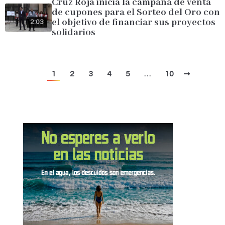
Cruz Roja inicia la campaña de venta
de cupones para el Sorteo del Oro con
el objetivo de financiar sus proyectos
2:03
solidarios
1
2
3
4
5
…
10