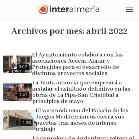
Archivos por mes:
abril 2022
Estás aquí:
El Ayuntamiento colabora con las
asociaciones Accem, Almur y
Protegidas para el desarrollo de
3:07
distintos proyectos sociales
La Junta anuncia que empezará a
instalar el asfaltado definitivo en las
obras de La Pipa-San Cristóbal a
1:41
principios de mayo
El vacunódromo del Palacio de los
Juegos Mediterráneos cierra sus
puertas tras meses de intenso
1:38
trabajo
La consejera de Agricultura reitera el