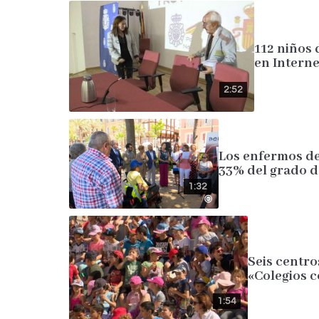
112 niños 
en Interne
2:52
Los enfermos de
33% del grado d
1:32
Seis centro
«Colegios 
1:54