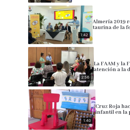
Almería 2019 r
taurina de la f
1:42
La FAAM y la 
atención a la
2:56
Cruz Roja ha
infantil en la
1:40