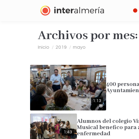
Archivos por mes
Estás aquí:
Inicio
2019
mayo
400 persona
Ayuntamien
1:13
Alumnos del colegio V
Musical benefico para
1:43
enfermedad