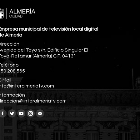
mpresa municipal de televisión local digital
de Almería
Dirección
venida del Toyo s/n, Edificio Singular El
Toyo-Retamar (Almería) C.P. 04131
Teléfono
950 208 565
-Mail
info@interalmeriatv.com
Información
direccion@interalmeriatv.com
Encuéntranos en:
Facebook
Twitter
YouTube
Instagram
Mail