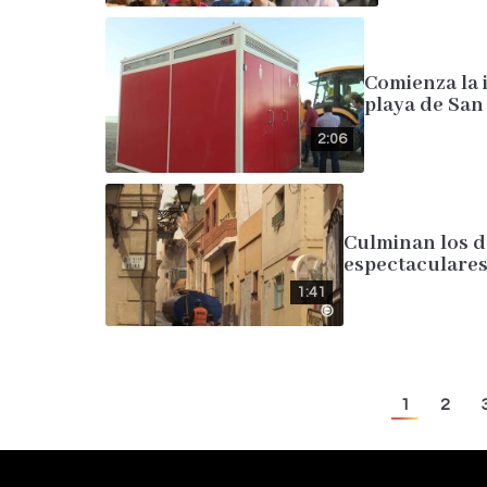
Comienza la 
playa de San
2:06
Culminan los d
espectaculares 
1:41
1
2