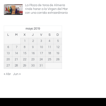
La Plaza de toros de Almería
rinde honor a la Virgen del Mar
con una corrida extraordinaria
mayo 2019
L
M
X
J
V
S
D
1
2
3
4
5
6
7
8
9
10
11
12
13
14
15
16
17
18
19
20
21
22
23
24
25
26
27
28
29
30
31
« Abr
Jun »