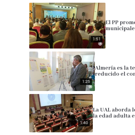
El PP prome
municipale
1:51
Almería es la 
reducido el co
1:25
La UAL aborda l
la edad adulta e
1:40