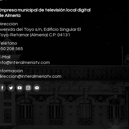
mpresa municipal de televisión local digital
de Almería
Dirección
venida del Toyo s/n, Edificio Singular El
Toyo-Retamar (Almería) C.P. 04131
Teléfono
950 208 565
-Mail
info@interalmeriatv.com
Información
direccion@interalmeriatv.com
Encuéntranos en:
Facebook
Twitter
YouTube
Instagram
Mail