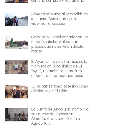
con una corrida extraordinaria
Almería se suma al reto solidario
de Jaime Domínguez para
visibilizar el suicidio
Gasolina y Diesel encadenan un
mes de subidas y alcanzan
precios que no se veían desde
marzo
El Ayuntamiwento ha iniciado la
tramitación urbanistica de El
Toyo 2, un ámbito de casi tres
millones de metros cuadrados
Julia Ibáñez toma posesión como
Alcaldesa de El Ejido
La Junta de Andalucía nombra a
sus nueve delegados en
Almería; Aranzazu Martín a
Agricultura