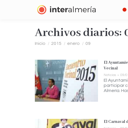
Archivos diarios:
Estás aquí:
Inicio
2015
enero
09
El Ayuntamie
Vecinal
Noticias
09/0
El Ayuntami
participar 
Almería. Ha
El Carnaval 