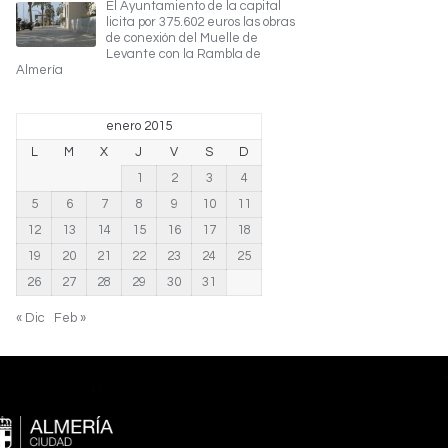
El Ayuntamiento de la capital
licita por 375.602 euros las obras
de conexión del Muelle de
Levante con la Rambla de
Almería
enero 2015
L
M
X
J
V
S
D
1
2
3
4
5
6
7
8
9
10
11
12
13
14
15
16
17
18
19
20
21
22
23
24
25
26
27
28
29
30
31
« Dic
Feb »