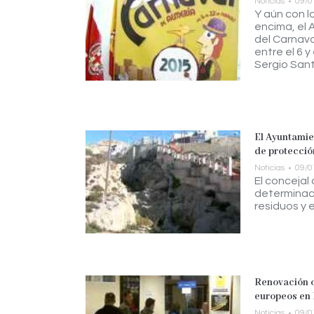
Noticias
09/0
Y aún con l
encima, el
del Carnava
entre el 6 
Sergio San
El Ayuntamie
de protecció
Noticias
09/0
El concejal
determinaci
residuos y
Renovación o
europeos en
Noticias
09/0