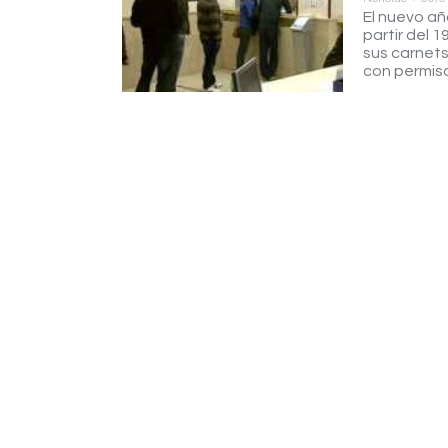
El nuevo añ
partir del 
sus carnets
con permiso