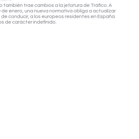
o también trae cambios a la jefatura de Tráfico. A
19 de enero, una nueva normativa obliga a actualizar
 de conducir, a los europeos residentes en España
s de carácter indefinido.