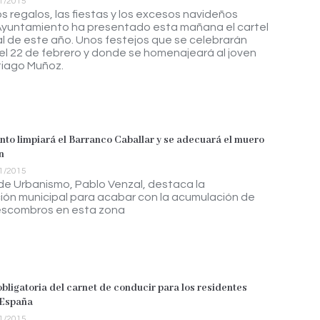
1/2015
os regalos, las fiestas y los excesos navideños
 Ayuntamiento ha presentado esta mañana el cartel
l de este año. Unos festejos que se celebrarán
y el 22 de febrero y donde se homenajeará al joven
tiago Muñoz.
nto limpiará el Barranco Caballar y se adecuará el muero
n
1/2015
 de Urbanismo, Pablo Venzal, destaca la
ón municipal para acabar con la acumulación de
 escombros en esta zona
bligatoria del carnet de conducir para los residentes
 España
1/2015