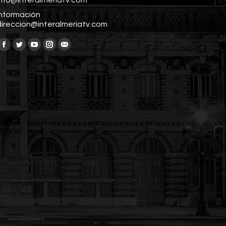
info@interalmeriatv.com
Información
direccion@interalmeriatv.com
Encuéntranos en:
Facebook
Twitter
YouTube
Instagram
Mail