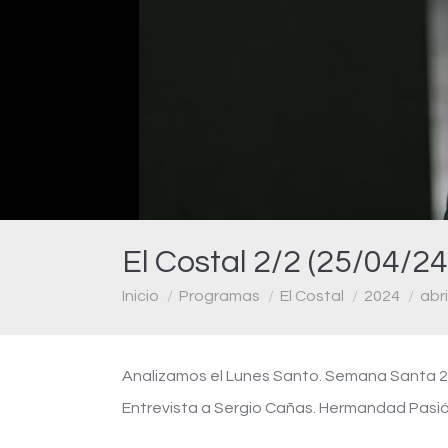
El Costal 2/2 (25/04/24
Estás aquí:
Inicio
Programas
El Costal
2024
abri
Analizamos el Lunes Santo. Semana Santa 
Entrevista a Sergio Cañas. Hermandad Pasió