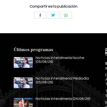
Compartir esta publicación
Compartir
Compartir
Compartir
con
con
con
Twitter
WhatsApp
Facebook
Últimos programas
Noticias Interalmería Noche
(05/08/26)
E
Noticias Interalmería Mediodía
A
(05/08/26)
Noticias Interalmería (04/08/26)
E