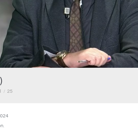
Video
)
l
25
2024
n.