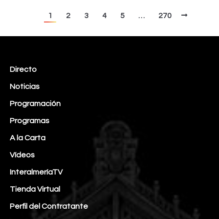
1
2
3
4
5
…
270
Directo
Noticias
Programación
Programas
A la Carta
Vídeos
InteralmeríaTV
Tienda Virtual
Perfil del Contratante