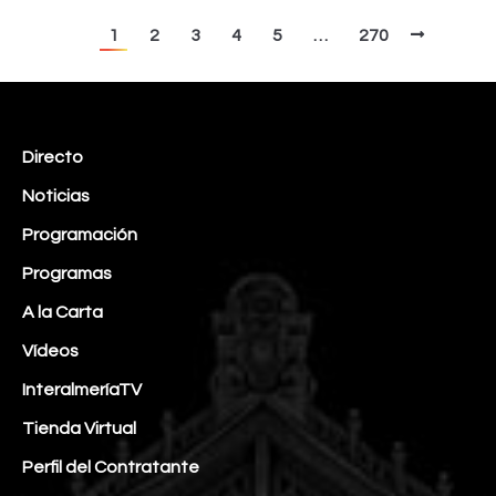
1
2
3
4
5
…
270
Directo
Noticias
Programación
Programas
A la Carta
Vídeos
InteralmeríaTV
Tienda Virtual
Perfil del Contratante