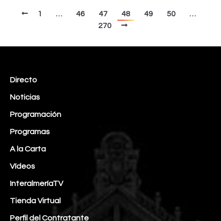
1
…
46
47
48
49
50
…
270
Directo
Noticias
Programación
Programas
A la Carta
Vídeos
InteralmeríaTV
Tienda Virtual
Perfil del Contratante