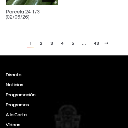
Parcela 24 1/3
(02/06/26)
1
2
3
4
5
…
43
Directo
Noticias
Programación
Programas
A la Carta
Vídeos