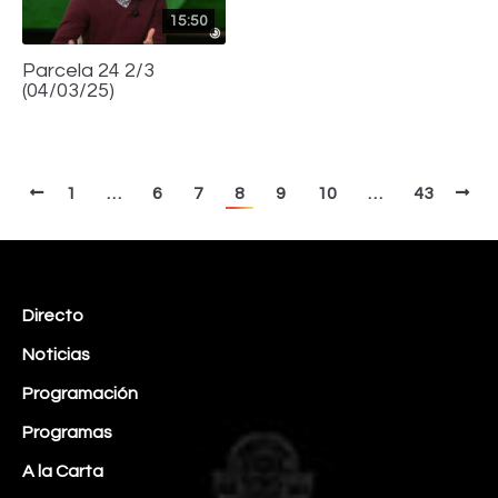
15:50
Parcela 24 2/3
(04/03/25)
1
…
6
7
8
9
10
…
43
Directo
Noticias
Programación
Programas
A la Carta