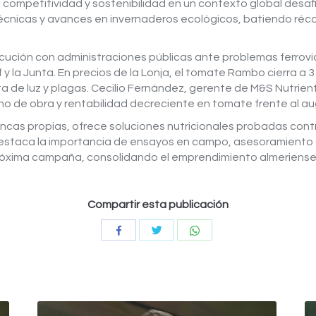
a competitividad y sostenibilidad en un contexto global desafi
écnicas y avances en invernaderos ecológicos, batiendo réco
ocución con administraciones públicas ante problemas ferrovi
la Junta. En precios de la Lonja, el tomate Rambo cierra a 3 e
de luz y plagas. Cecilio Fernández, gerente de M&S Nutrientes
no de obra y rentabilidad decreciente en tomate frente al au
ncas propias, ofrece soluciones nutricionales probadas contra
destaca la importancia de ensayos en campo, asesoramiento 
próxima campaña, consolidando el emprendimiento almeriense 
Compartir esta publicación
Compartir
Compartir
Compartir
con
con
con
Twitter
WhatsApp
Facebook