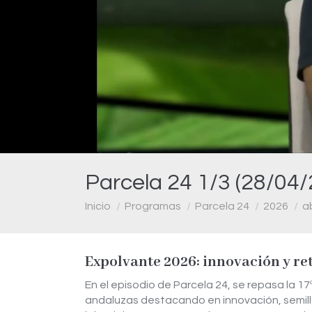
Parcela 24 1/3 (28/04/
Estás aquí:
Inicio
Programas
Parcela 24
2026
ab
Expolvante 2026: innovación y re
En el episodio de Parcela 24, se repasa la 1
andaluzas destacando en innovación, semilla