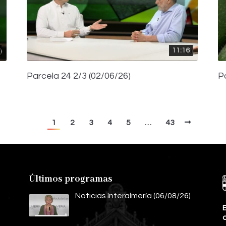
11:16
Parcela 24 2/3 (02/06/26)
P
1
2
3
4
5
…
43
Últimos programas
Noticias Interalmería (06/08/26)
E