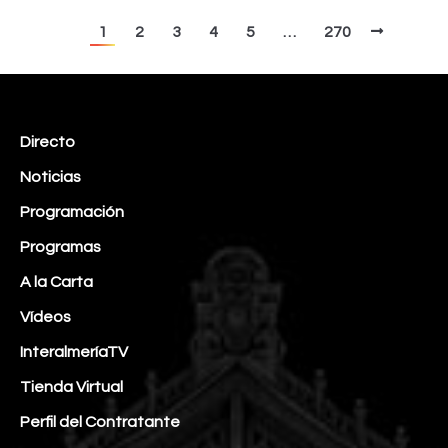
1
2
3
4
5
…
270
Directo
Noticias
Programación
Programas
A la Carta
Vídeos
InteralmeríaTV
Tienda Virtual
Perfil del Contratante