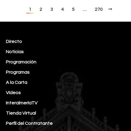
1
2
3
4
5
…
270
Directo
Noticias
Programación
Programas
A la Carta
Vídeos
InteralmeríaTV
Tienda Virtual
Perfil del Contratante