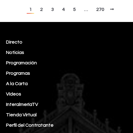
1
2
3
4
5
…
270
Directo
Noticias
Programación
Programas
A la Carta
Vídeos
InteralmeríaTV
Tienda Virtual
Perfil del Contratante