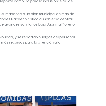
eporte como vía para la inclusión’ el 20 de
ca, sumándose a un plan municipal de más de
nández Pacheco critica al Gobierno central
iende avances sanitarios bajo Juanma Moreno
bilidad, y se reportan huelgas del personal
o más recursos para la atención a la