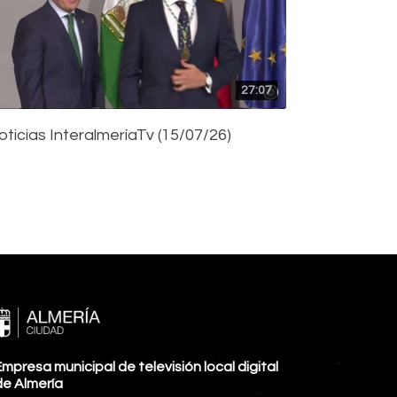
27:07
oticias InteralmeríaTv (15/07/26)
mpresa municipal de televisión local digital
de Almería