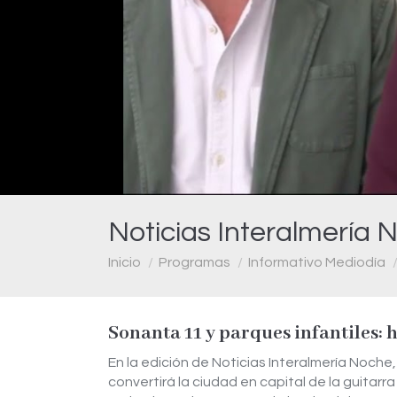
Noticias Interalmería 
Estás aquí:
Inicio
Programas
Informativo Mediodía
Sonanta 11 y parques infantiles: 
En la edición de Noticias Interalmería Noche,
convertirá la ciudad en capital de la guitarr