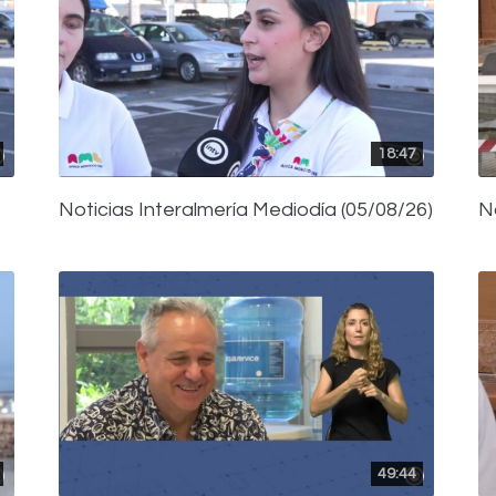
18:47
Noticias Interalmería Mediodía (05/08/26)
N
49:44