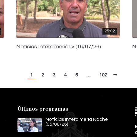
25:02
Noticias InteralmeríaTv (16/07/26)
N
1
2
3
4
5
…
102
Últimos programas
Noticias Interalmería Noche
(05/08/26)
E