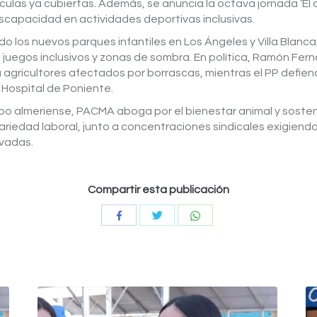
ulas ya cubiertas. Además, se anuncia la octava jornada ‘El d
iscapacidad en actividades deportivas inclusivas.
do los nuevos parques infantiles en Los Ángeles y Villa Blan
 juegos inclusivos y zonas de sombra. En política, Ramón Fer
 a agricultores afectados por borrascas, mientras el PP def
 Hospital de Poniente.
mpo almeriense, PACMA aboga por el bienestar animal y sosteni
cariedad laboral, junto a concentraciones sindicales exigiend
evadas.
Compartir esta publicación
Compartir
Compartir
Compartir
con
con
con
Twitter
WhatsApp
Facebook