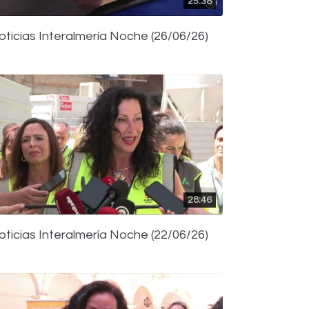
25:38
oticias Interalmería Noche (26/06/26)
28:46
oticias Interalmería Noche (22/06/26)