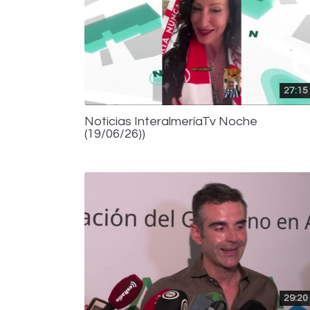
27:15
Noticias InteralmeríaTv Noche
(19/06/26))
29:20