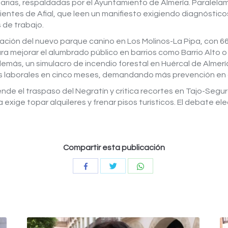
arias, respaldadas por el Ayuntamiento de Almería. Paralelame
ntes de Afial, que leen un manifiesto exigiendo diagnósticos
de trabajo.
uración del nuevo parque canino en Los Molinos-La Pipa, con
para mejorar el alumbrado público en barrios como Barrio Alto o
emás, un simulacro de incendio forestal en Huércal de Almer
s laborales en cinco meses, demandando más prevención en c
de el traspaso del Negratín y critica recortes en Tajo-Segur
exige topar alquileres y frenar pisos turísticos. El debate e
Compartir esta publicación
Compartir
Compartir
Compartir
con
con
con
Twitter
WhatsApp
Facebook