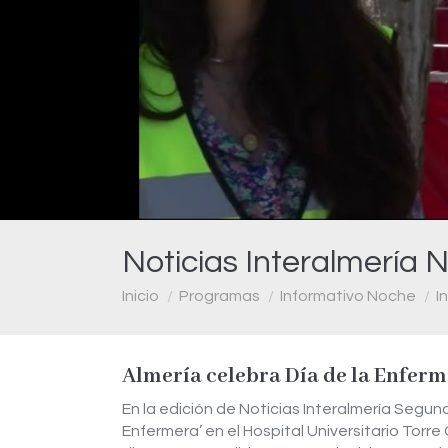
Noticias Interalmería 
Estás aquí:
Inicio
Programas
Informativo Noche
I
Almería celebra Día de la Enferm
En la edición de Noticias Interalmería Segun
Enfermera’ en el Hospital Universitario Torr