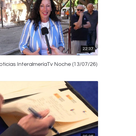
22:37
oticias InteralmeríaTv Noche (13/07/26)