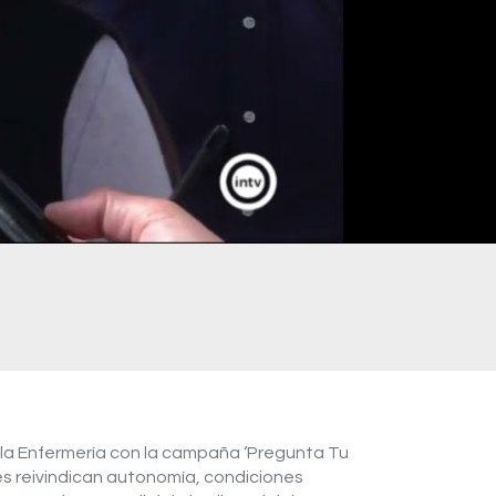
e la Enfermería con la campaña ‘Pregunta Tu
les reivindican autonomía, condiciones