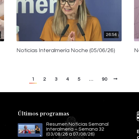
26:54
Noticias Interalmería Noche (05/06/26)
N
1
2
3
4
5
…
90
Últimos programas
Resumen Noticias Semanal
Interalmería – Semana 32
E
(03/08/26 a 07/08/26)