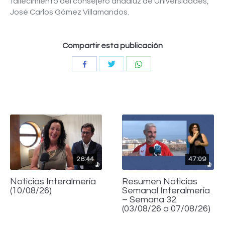
fallecimiento del consejero andaluz de Universidades,
José Carlos Gómez Villamandos.
Compartir esta publicación
Compartir
Compartir
Compartir
con
con
con
Twitter
WhatsApp
Facebook
26:44
47:09
Noticias Interalmería
Resumen Noticias
(10/08/26)
Semanal Interalmería
– Semana 32
(03/08/26 a 07/08/26)